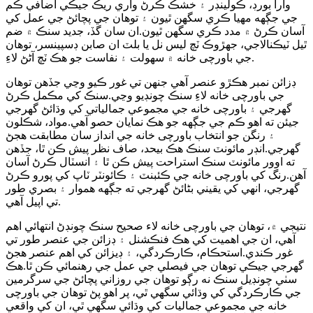
وارا بورڊ، ڪولينڊر ۽ خشڪ ڪرڻ واري ريڪ جيڪي اضافي ڪم
جي جڳهه مهيا ڪري سگھن ٿيون ۽ توهان جي پچائڻ جي عمل کي
آسان ڪرڻ ۾ مدد ڪري سگھن ٿيون.ان سان گڏ، جديد سنڪ ۾ ضم
ٿيل ٽيڪنالاجي، جهڙوڪ ٽچ لیس نل يا بلٽ ان صابن ڊسپينسر، توهان
جي باورچی خانه ۾ سهولت ۽ نفاست جو هڪ ٽچ آڻڻ لاءِ.
ڊزائن نمبر ھڪڙو عنصر آھي جنھن تي غور ڪيو وڃي جڏھن توھان
جي باورچی خانه لاءِ سنڪ چونڊيو وڃي.سنڪ کي مڪمل ڪرڻ
گهرجي ۽ باورچی خانه جي مجموعي جمالياتي کي وڌائڻ گهرجي
جيئن ته اهو ڪم جي جڳهه جو هڪ نمايان حصو آهي.مواد، شڪلون
۽ رنگن جو انتخاب باورچی خانه جي انداز سان مطابقت هجڻ
گهرجي.انڊر مائونٽ سنڪ هڪ بيحد، صاف نظر پيش ڪن ٿا، جڏهن
ته اوور مائونٽ سنڪ استراحت پيش ڪن ٿا ۽ انسٽال ڪرڻ آسان
آهن.رنگ کي باورچی خانه جي ڪئبنٽ ۽ ڪائونٽر ٽاپ کي پورو ڪرڻ
گهرجي، انهي کي يقيني بڻائڻ گهرجي ته جڳهه هموار ۽ بصري طور
تي اپيل آهي.
نتيجي ۾، توهان جي باورچی خانه لاء صحيح سنڪ چونڊڻ انتهائي اهم
آهي، ان جي اهميت کي هڪ فنڪشنل ۽ ڊزائن جي عنصر طور تي
غور ڪندي.استحڪام، ڪارڪردگي، ۽ ڊيزائن کي اهم عنصر هجڻ
گهرجي جيڪي توهان جي فيصلي جي عمل جي رهنمائي ڪن ٿا.هڪ
سٺي چونڊيل سنڪ نه رڳو توهان جي روزاني پچائڻ جي سرگرمين
جي ڪارڪردگي کي وڌائي سگهي ٿي، پر اهو پڻ توهان جي باورچی
خانه جي مجموعي جماليات کي وڌائي سگهي ٿي، ان کي واقعي