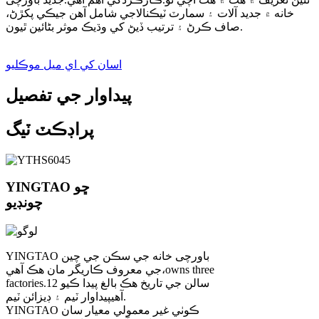
خانه ۾ جديد آلات ۽ سمارٽ ٽيڪنالاجي شامل آهن جيڪي پکڙڻ،
صاف ڪرڻ ۽ ترتيب ڏيڻ کي وڌيڪ موثر بڻائين ٿيون.
اسان کي اي ميل موڪليو
پيداوار جي تفصيل
پراڊڪٽ ٽيگ
YINGTAO ڇو
چونڊيو
YINGTAO باورچی خانه جي سڪن جي چين
owns three
جي معروف ڪاريگر مان هڪ آهي،
factories.12 سالن جي تاريخ هڪ بالغ پيدا ڪيو
پيداوار ٽيم ۽ ڊيزائن ٽيم.
آهي
YINGTAO ڪوٺي غير معمولي معيار سان