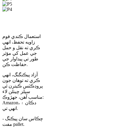
ڪارٽون پيڪنگ (P6)
پيلٽ پيڪنگ (P5)
محفوظ پيڪنگ (P4)
استعمال ڪندي فوم
زاويه تحفظ، انهي
ڪري ته نقل و حمل
جي عمل کي مؤثر
طور تي پيداوار جي
حفاظت ڪن.
آزاد پيڪنگنگ، انهي
ڪري ته توهان جون
پروڊڪٽس ڪيترن ئي
سيلز چينلن لاء
مناسب آهن، جهڙوڪ:
Amazon، دڪان ۽
انهي تي.
چڪاس سان پيڪنگ -
مفت pallet.