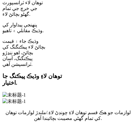
توهان لاء ٽرانسپورٽ
جي خرچ جي تمام
گهڻو بچائڻ لاء.
پنهنجي پيداوار کي
وڌيڪ مقابلي ۾ ٺاهيو.
وڌيڪ جاء ۽ قيمت
بچائڻ لاء پيڪنگنگ کي
بچائڻ، اهو ننڍڙو
پيڪنگنگ، آسان
ٽرانسپشن آهي.
توھان لاءِ وڌيڪ پيڪنگ جا
اختيار.
لوازمات جو هڪ قسم توهان لاءِ چونڊڻ لاءِ./
ملندڙ لوازمات توهان
کي تمام گهڻي مصيبت بچائيندا آهن.
وڌيڪ معلومات لاء، مهرباني ڪري مون سان رابطو ڪريو.
اسان توهان جي برانڊ لاءِ هڪ مختلف باورچی خانه ٺاهينداسين.