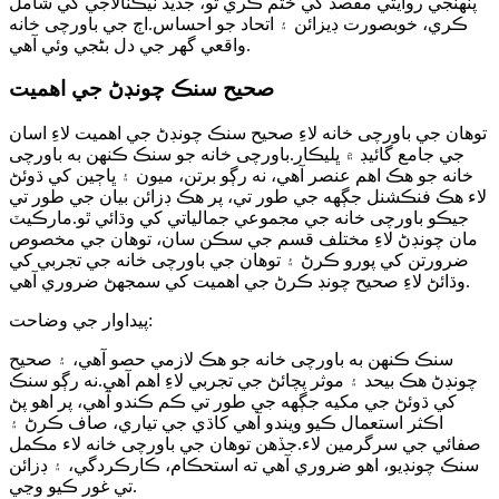
پنھنجي روايتي مقصد کي ختم ڪري ٿو، جديد ٽيڪنالاجي کي شامل
ڪري، خوبصورت ڊيزائن ۽ اتحاد جو احساس.اڄ جي باورچی خانه
واقعي گهر جي دل بڻجي وئي آهي.
صحيح سنڪ چونڊڻ جي اهميت
توهان جي باورچی خانه لاءِ صحيح سنڪ چونڊڻ جي اهميت لاءِ اسان
جي جامع گائيڊ ۾ ڀليڪار.باورچی خانه جو سنڪ ڪنهن به باورچی
خانه جو هڪ اهم عنصر آهي، نه رڳو برتن، ميون ۽ ڀاڄين کي ڌوئڻ
لاء هڪ فنڪشنل جڳهه جي طور تي، پر هڪ ڊزائن بيان جي طور تي
جيڪو باورچی خانه جي مجموعي جمالياتي کي وڌائي ٿو.مارڪيٽ
مان چونڊڻ لاءِ مختلف قسم جي سڪن سان، توهان جي مخصوص
ضرورتن کي پورو ڪرڻ ۽ توهان جي باورچی خانه جي تجربي کي
وڌائڻ لاءِ صحيح چونڊ ڪرڻ جي اهميت کي سمجهڻ ضروري آهي.
پيداوار جي وضاحت:
سنڪ ڪنهن به باورچی خانه جو هڪ لازمي حصو آهي، ۽ صحيح
چونڊڻ هڪ بيحد ۽ موثر پچائڻ جي تجربي لاءِ اهم آهي.نه رڳو سنڪ
کي ڌوئڻ جي مکيه جڳهه جي طور تي ڪم ڪندو آهي، پر اهو پڻ
اڪثر استعمال ڪيو ويندو آهي کاڌي جي تياري، صاف ڪرڻ ۽
صفائي جي سرگرمين لاء.جڏهن توهان جي باورچی خانه لاء مڪمل
سنڪ چونڊيو، اهو ضروري آهي ته استحڪام، ڪارڪردگي، ۽ ڊزائن
تي غور ڪيو وڃي.