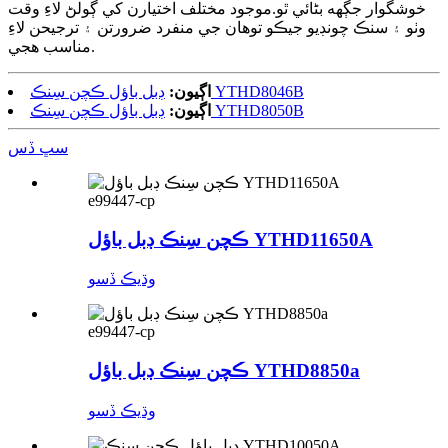
خوشگوار جڳهه بڻائي ٿو.موجود مختلف اختيارن کي ڳولڻ لاءِ وقت
وٺو ۽ سنڪ چونڊيو جيڪو توهان جي منفرد ضرورتن ۽ ترجيحن لاءِ
مناسب هجي.
ڊبل باؤل ڪچن سِنڪ YTHD8046B
اڳيون:
ڊبل باؤل ڪچن سِنڪ YTHD8050B
اڳيون:
سڀ ڏس
e99447-cp
ڪچن سِنڪ ڊبل باؤل YTHD11650A
وڌيڪ ڏسو
e99447-cp
ڪچن سِنڪ ڊبل باؤل YTHD8850a
وڌيڪ ڏسو