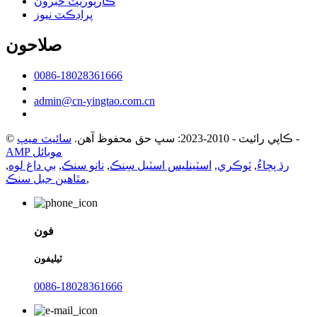
ڪارپوريٽ خبرون
پراڊڪٽ نيوز
صلاحون
0086-18028361666
admin@cn-yingtao.com.cn
-
© ڪاپي رائيٽ - 2010-2023: سڀ حق محفوظ آهن.
سائيٽ ميپ
AMP موبائل
رڌ پچاءُ
,
ٽوڪري
,
اسٽينلیس اسٽيل سِنڪ
,
نانو سنڪ
,
بي داغ لوه
,
,
مٿاهين جبل سنڪ
فون
ٽيليفون
0086-18028361666