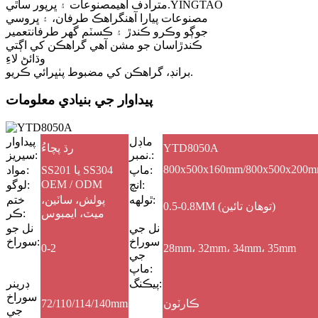
مترادف آهي
مصنوعات ۽ ڀرپور ساٿي.YINGTAO
مصنوعات پيارا آهن
گراهڪ طرفان، ۽ ڀروسي
جوڳو وڪرو ڪندڙ ۽ ڪسٽم گهر طرفان
تعمير
ڪندڙاسان جو مشن آهي گراهڪن کي اڳتي
وڌائڻ لاءِ
برانڊ، گراهڪن کي مضبوط پٺڀرائي ڪريو.
پيداوار جي بنيادي معلومات
ماڊل
پيداوار
YTD8050A
رڌ پچاءُ
نمبر.:
سيريز:
800x500x160mm/800x500x200
ماپ:
SS201 يا SS304
مواد:
OEM / ODM
انچ:
لوگو:
ٿولهه:
پولش، ساٽين،
ختم
0.5-0.8MM (توهان تائين)
ميٽ، ايمبوس
ڪر:
نل جي
نل جو
سوراخ
سوراخ:
0-2
28mm، 32mm، 34mm، 35mm
جي
ماپ:
پيڪنگ:
ڊرينر
سوراخ
ڪارٽون
72/110/114/140mm
جي