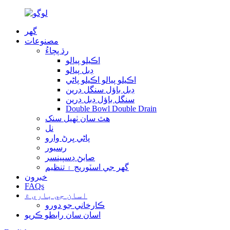
گهر
مصنوعات
رڌ پچاءُ
اڪيلو پيالو
ڊبل پيالو
اڪيلو پيالو اڪيلو پاڻي
ڊبل باؤل سنگل ڊرين
سنگل باؤل ڊبل ڊرين
Double Bowl Double Drain
هٿ سان ٺهيل سنک
نل
پاڻي ڀرڻ وارو
رسيور
صابڻ ڊسپينسر
گھر جي اسٽوريج ۽ تنظيم
خبرون
FAQs
اسان جي باري ۾
ڪارخاني جو دورو
اسان سان رابطو ڪريو