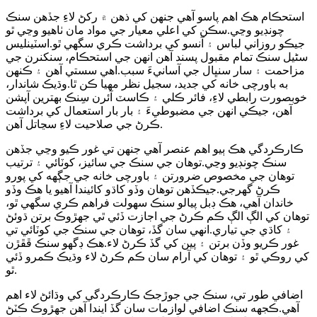
استحڪام هڪ اهم پاسو آهي جنهن کي ذهن ۾ رکڻ لاءِ جڏهن سنڪ
چونڊيو وڃي.سڪن کي اعلي معيار جي مواد مان ٺاهيو وڃي ٿو
جيڪو روزاني لباس ۽ آنسو کي برداشت ڪري سگهي ٿو.اسٽينلیس
سٹیل سنڪ تمام مقبول پسند آهن انهن جي استحڪام، سنکنرن جي
مزاحمت ۽ سار سنڀال جي آسانيءَ سبب.اهي سستي آهن ۽ ڪنهن
به باورچی خانه کي جديد، سجيل نظر مهيا ڪن ٿا.وڌيڪ شاندار،
خوبصورت رابطي لاءِ، فائر ڪلي ۽ ڪاسٽ آئرن سِنڪ بهترين آپشن
آهن، جيڪي انهن جي مضبوطيءَ ۽ بار بار استعمال کي برداشت
ڪرڻ جي صلاحيت لاءِ سڃاتل آهن.
ڪارڪردگي هڪ ٻيو اهم عنصر آهي جنهن تي غور ڪيو وڃي جڏهن
سنڪ چونڊيو وڃي.توهان جي سنڪ جي سائيز، کوٽائي ۽ ترتيب
توهان جي مخصوص ضرورتن ۽ باورچی خانه جي جڳهه کي پورو
ڪرڻ گهرجي.جيڪڏهن توهان وڏو کاڌو کائيندا آهيو يا هڪ وڏو
خاندان آهي، هڪ ڊبل پيالو سنڪ سهولت فراهم ڪري سگهي ٿو،
توهان کي الڳ الڳ ڪم ڪرڻ جي اجازت ڏئي ٿي جهڙوڪ برتن ڌوئڻ
۽ کاڌي جي تياري.انهي سان گڏ، توهان جي سنڪ جي کوٽائي تي
غور ڪريو وڏن برتن ۽ پين کي گڏ ڪرڻ لاء.هڪ ڊگهو سنڪ ڦڦڙن
کي روڪي ٿو ۽ توهان کي آرام سان ڪم ڪرڻ لاء وڌيڪ ڪمرو ڏئي
ٿو.
اضافي طور تي، سنڪ جي جوڙجڪ ڪارڪردگي کي وڌائڻ لاء اهم
آهي.ڪجهه سنڪ اضافي لوازمات سان گڏ ايندا آهن جهڙوڪ ڪٽڻ