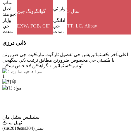
ماپ:
وارنٽي:
اصل
5 سال
گوانگڊونگ چين
جو هنڌ:
ادائگي
واپار
TT، LC، Alipay
جي
EXW، FOB، CIF
جي
مدت:
مدت:
ذاتي درزي
اعلي-آخر ڪسٽمائيزيشن جي تفصيل ٽارگيٽ مارڪيٽ جي ضرورتن
يا ڪمپني جي مخصوص ضرورتن مطابق ترتيب ڏئي سگهجي
ڪسٽمائيز ۽ گراهڪن لاء خاص سڪن.
ٿو.سي
مواد جي باري ۾
ٿلهو
لوگو
اسٽينلیس سٹیل مان
ٺهيل سِنڪ
سٺي
(sus201&sus304)