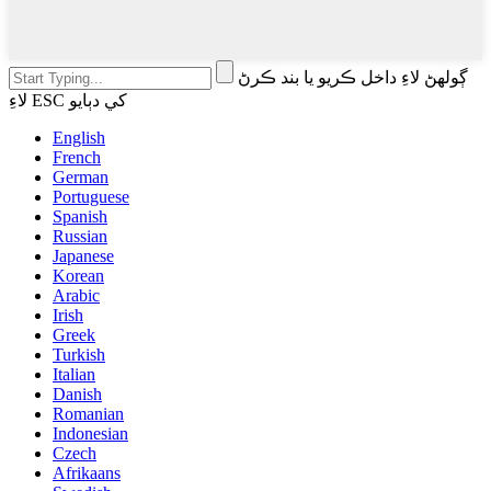
ڳولهڻ لاءِ داخل ڪريو يا بند ڪرڻ
لاءِ ESC کي دٻايو
English
French
German
Portuguese
Spanish
Russian
Japanese
Korean
Arabic
Irish
Greek
Turkish
Italian
Danish
Romanian
Indonesian
Czech
Afrikaans