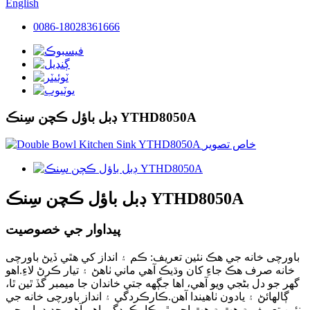
English
0086-18028361666
ڊبل باؤل ڪچن سِنڪ YTHD8050A
ڊبل باؤل ڪچن سِنڪ YTHD8050A
پيداوار جي خصوصيت
باورچی خانه جي هڪ نئين تعريف: ڪم ۽ انداز کي هٿي ڏيڻ باورچی
خانه صرف هڪ جاءِ کان وڌيڪ آهي ماني ٺاهڻ ۽ تيار ڪرڻ لاءِ.اهو
گهر جو دل بڻجي ويو آهي، اها جڳهه جتي خاندان جا ميمبر گڏ ٿين ٿا،
ڳالهائڻ ۽ يادون ٺاهيندا آهن.ڪارڪردگي ۽ انداز باورچی خانه جي
نئين تعريف ۾ هٿ ۾ هٿ اچي ٿو.ڪارڪردگي اهم آهي.جديد باورچی