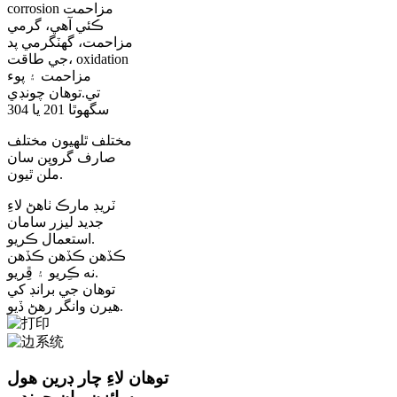
corrosion مزاحمت
ڪئي آهي، گرمي
مزاحمت، گهٽ
گرمي پد
جي طاقت، oxidation
مزاحمت ۽ پوء
تي.
توھان چونڊي
سگھوٿا 201 يا 304
مختلف ٿلهيون مختلف
صارف گروپن سان
ملن ٿيون.
ٽريڊ مارڪ ٺاهڻ لاءِ
جديد ليزر سامان
استعمال ڪريو.
ڪڏھن ڪڏھن ڪڏھن
نه ڪِريو ۽ ڦِريو.
توهان جي برانڊ کي
هيرن وانگر رهڻ ڏيو.
توھان لاءِ چار ڊرين ھول