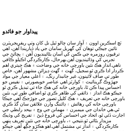
اعلي معيار کان پوء-سيلز سروس: جيڪڏھن توھان وٽ وڌيڪ سوال
آھن، مھرباني ڪري اسان کي لکڻ لاء آزاد محسوس ڪريو ۽ اسان
کي 24 ڪلاڪن اندر توھان جي مدد ڪرڻ ۾ خوشي ٿيندي.
پيداوار جو فائدو
ٽچ اسڪرين اوون ۽ آواز سان چالو ٿيل نل کان وٺي ريفريجريٽرن
تائين جيڪي توهان کي گهربل سامان جي ياد ڏياريندا آهن، اهي
ترقيون روزمره جي ڪمن کي آسان بڻائينديون آهن ۽ پچائڻ جي
تجربي کي وڌائينديون آهن.بهرحال، ڪارڪردگي اڪيلو ڪافي
ناهي.انداز هڪ نئين باورچی خانه جي وضاحت ۾ هڪ جيتري اهم
ڪردار ادا ڪري ٿو.سجيل، گهٽ ۾ گهٽ ڊيزائن مشهور آهن، خاص
طور تي صاف لائينون، غير جانبدار رنگ، ۽ اعلي معيار جي مواد
جهڙوڪ گرينائيٽ ۽ کوارٽز.اهي عناصر خوبصورتي ۽ نفيس جو
احساس پيدا ڪن ٿا، باورچی خانه کي هڪ جاء تي تبديل ڪري ٿو
جيڪو هڪ انداز ۽ ذائقي کي ظاهر ڪري ٿو.اضافي طور تي، نئين
باورچی خانه جي تعريف ۾ هڪ کليل تصور جي جوڙجڪ آهي جيڪا
باورچی خانه کي رهائش ۽ ڊائننگ وارن علائقن سان گڏ ڪري
ٿي.هي خاندان جي ميمبرن ۽ مهمانن جي وچ ۾ بيحد رابطي جي
اجازت ڏئي ٿو، اتحاد جي احساس کي فروغ ڏيڻ ۽ تفريح کي وڌيڪ
مزيدار بڻائي ٿو.نتيجي ۾، باورچی خانه جي نئين تعريف ٻنهي
ڪارڪردگي ۽ انداز تي مشتمل آهي.اھو ھڪڙو جڳھ آھي جيڪو