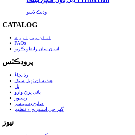
ڊبل باؤل ڪچن سِنڪ YTHD8550B
وڌيڪ ڏسو
CATALOG
اسان جي باري ۾
FAQs
اسان سان رابطو ڪريو
پروڊڪٽس
رڌ پچاءُ
هٿ سان ٺهيل سنک
نل
پاڻي ڀرڻ وارو
رسيور
صابڻ ڊسپينسر
گھر جي اسٽوريج ۽ تنظيم
نيوز