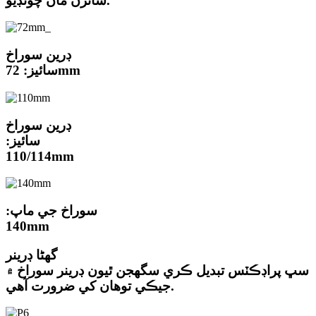
سائزن مان چونڊيو.
ڊرين سوراخ
سائيز: 72mm
ڊرين سوراخ
سائيز:
110/114mm
سوراخ جي ماپ:
140mm
گھڻا ڊرينر
سڀ پراڊڪٽس تبديل ڪري سگھجن ٿيون ڊرينر سوراخ ۾
جيڪي توھان کي ضرورت آھي.